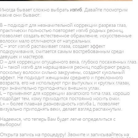
Иногда бывает сложно выбрать
изгиб
. Давайте посмотрим
какие они бывают:
B – подходит для незначительной коррекции разреза глаз,
практически полностью повторяет изгиб родных ресниц,
позволяет создать естественное обрамление, искусственные
волоски мало отличаются от натуральных.
C – этот изгиб распахивает глаза, создает эффект
подкручивания, считается самым востребованным среди
девушек и мастеров.
D – для коррекции опущенного века, глубоко посаженных глаз.
U – такой изгиб для наращивания ресниц подбирают редко,
поскольку волоски сильно закручены, создают кукольный
эффект. Не подходит женщинам среднего и преклонного
возраста, его не используют при выпуклых и круглых глазах,
при значительно приподнятых внешних углах.
L – применяют для коррекции азиатского типа глаз, хорошо
подойдет тем, кому приходится постоянно носить очки.
L+ – более плавная разновидность изгиба L, позволяет
визуально приподнять веки, делает взгляд распахнутым.
Надеемся, что теперь Вам будет легче определиться с
выбором!
Открыта запись на процедуру! Звоните и записывайтесь на