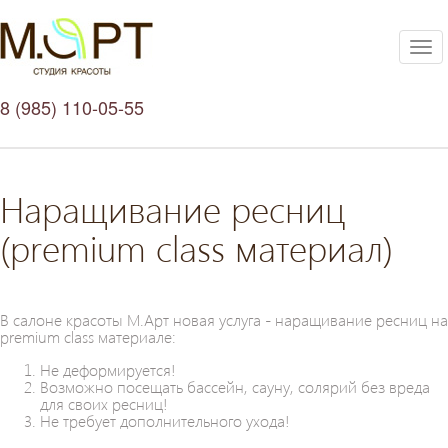
Tog
nav
8 (985) 110-05-55
Наращивание ресниц
(premium class материал)
В салоне красоты М.Арт новая услуга - наращивание ресниц на
premium class материале:
Не деформируется!
Возможно посещать бассейн, сауну, солярий без вреда
для своих ресниц!
Не требует дополнительного ухода!