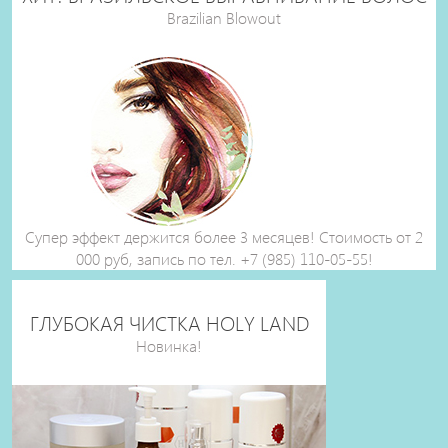
Brazilian Blowout
Супер эффект держится более 3 месяцев! Стоимость от 2
000 руб, запись по тел. +7 (985) 110-05-55!
ГЛУБОКАЯ ЧИСТКА HOLY LAND
Новинка!