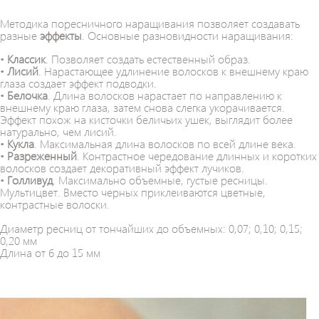
Методика поресничного наращивания позволяет создавать
разные
эффекты
. Основные разновидности наращивания:
•
Классик
. Позволяет создать естественный образ.
•
Лисий
. Нарастающее удлинение волосков к внешнему краю
глаза создает эффект подводки.
•
Белочка
. Длина волосков нарастает по направлению к
внешнему краю глаза, затем снова слегка укорачивается.
Эффект похож на кисточки беличьих ушек, выглядит более
натурально, чем лисий.
•
Кукла
. Максимальная длина волосков по всей длине века.
•
Разреженный
. Контрастное чередование длинных и коротких
волосков создает декоративный эффект лучиков.
•
Голливуд
. Максимально объемные, густые ресницы.
Мультицвет. Вместо черных приклеиваются цветные,
контрастные волоски.
Диаметр ресниц от тончайших до объемных: 0,07; 0,10; 0,15;
0,20 мм
Длина от 6 до 15 мм