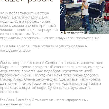
Хочу поблагодарить мастера
Ольгу! Делала укладку 2 дня
подряд. Ольга профессионал
своего делала и очень приятный
человек, переживала за результат
из-за того, что мы были
ограничены во времени, но все получилось замечательно!
Елизавета, 12 июля, Отзыв оставлен зарегистрированным
пользователем Zoon
Очень понравился салон! Особенно впечатлила косметолог
Марина — просто прекрасный специалист, кстати, она врач
дерматолог, помогла мне подобрать средства от моей
проблемной кожи. Подстригли меня тоже очень здорово.
Мастер Анар. Очень рекомендую. Сделал все, как я хотела.
Давно меня так хорошо не стригли. Администратор Галина
предложила вкусный кофе. Супер салон, буду ходить
постоянно.
Ева Ленц, 5 октября, Отзыв оставлен зарегистрированным
пользователем Zoon