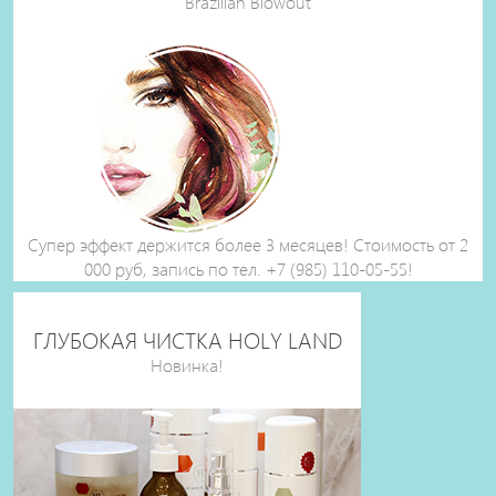
Brazilian Blowout
Супер эффект держится более 3 месяцев! Стоимость от 2
000 руб, запись по тел. +7 (985) 110-05-55!
ГЛУБОКАЯ ЧИСТКА HOLY LAND
Новинка!