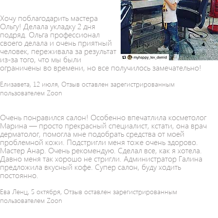
Хочу поблагодарить мастера
Ольгу! Делала укладку 2 дня
подряд. Ольга профессионал
своего делала и очень приятный
человек, переживала за результат
из-за того, что мы были
ограничены во времени, но все получилось замечательно!
Елизавета, 12 июля, Отзыв оставлен зарегистрированным
пользователем Zoon
Очень понравился салон! Особенно впечатлила косметолог
Марина — просто прекрасный специалист, кстати, она врач
дерматолог, помогла мне подобрать средства от моей
проблемной кожи. Подстригли меня тоже очень здорово.
Мастер Анар. Очень рекомендую. Сделал все, как я хотела.
Давно меня так хорошо не стригли. Администратор Галина
предложила вкусный кофе. Супер салон, буду ходить
постоянно.
Ева Ленц, 5 октября, Отзыв оставлен зарегистрированным
пользователем Zoon